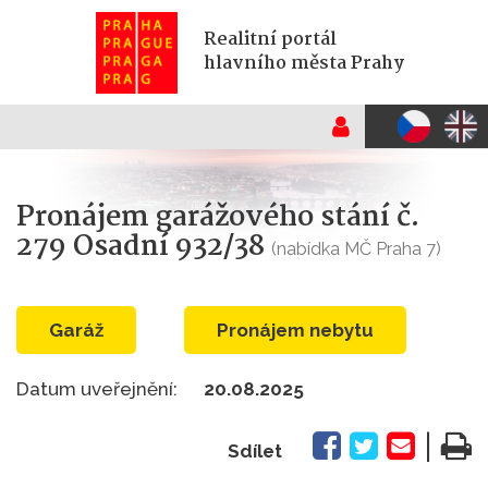
Realitní portál
hlavního města Prahy
Pronájem garážového stání č.
279 Osadní 932/38
(nabídka MČ Praha 7)
garáž
Pronájem nebytu
Datum uveřejnění:
20.08.2025
|
Sdílet