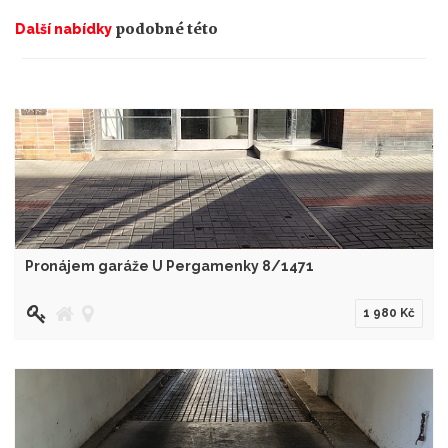
podobné této
Další nabídky
Pronájem garáže U Pergamenky 8/1471
1 980 Kč