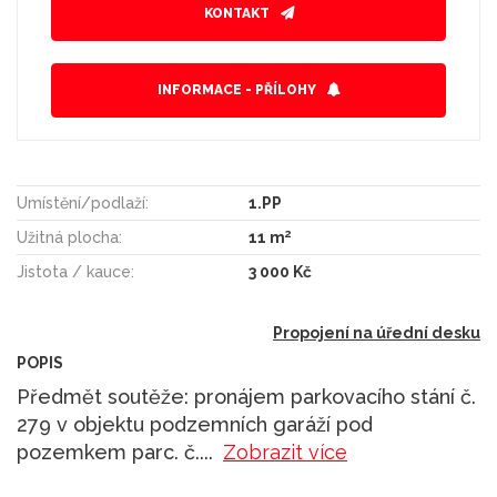
KONTAKT
INFORMACE - PŘÍLOHY
Umístění/podlaží:
1.PP
2
Užitná plocha:
11 m
Jistota / kauce:
3 000 Kč
Propojení na úřední desku
POPIS
Předmět soutěže: pronájem parkovacího stání č.
279 v objektu podzemních garáží pod
pozemkem parc. č.
...
Zobrazit více