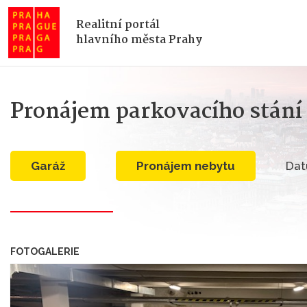
Realitní portál
hlavního města Prahy
Pronájem parkovacího stání
garáž
Pronájem nebytu
Dat
FOTOGALERIE