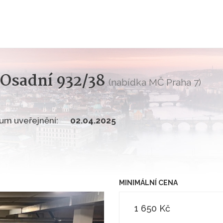
 Osadní 932/38
(nabídka MČ Praha 7)
um uveřejnění:
02.04.2025
MINIMÁLNÍ CENA
1 650 Kč