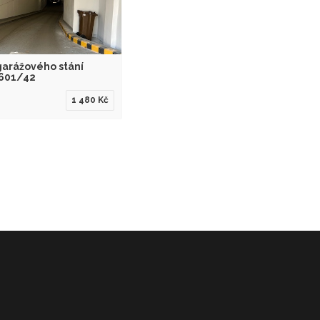
arážového stání
1601/42
1 480 Kč