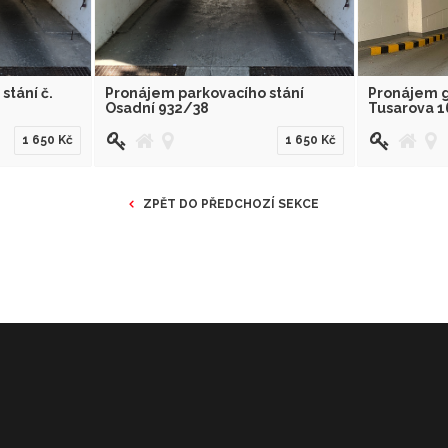
tání č.
Pronájem parkovacího stání
Pronájem g
Osadní 932/38
Tusarova 
1 650 Kč
1 650 Kč
ZPĚT DO PŘEDCHOZÍ SEKCE