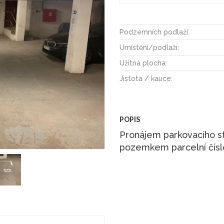
Podzemních podlaží:
Umístění/podlaží:
Užitná plocha:
Jistota / kauce:
POPIS
Pronájem parkovacího st
pozemkem parcelní čís