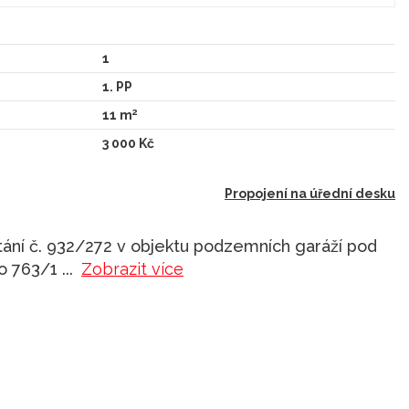
1
1. PP
2
11 m
3 000 Kč
Propojení na úřední desku
ání č. 932/272 v objektu podzemních garáží pod
lo 763/1
...
Zobrazit více