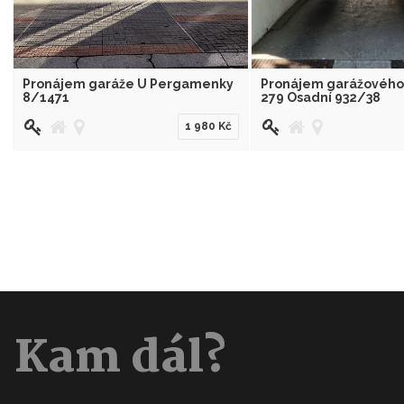
Pronájem garáže U Pergamenky
Pronájem garážového s
8/1471
279 Osadní 932/38
1 980 Kč
Kam dál?