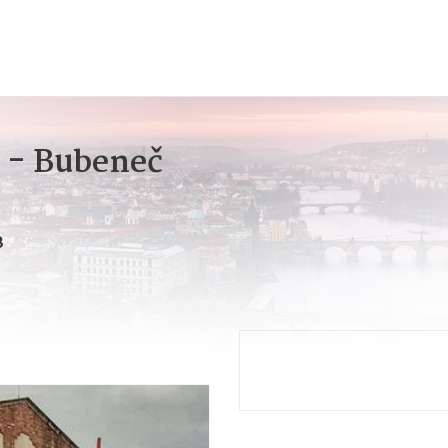
d - Bubeneč
8