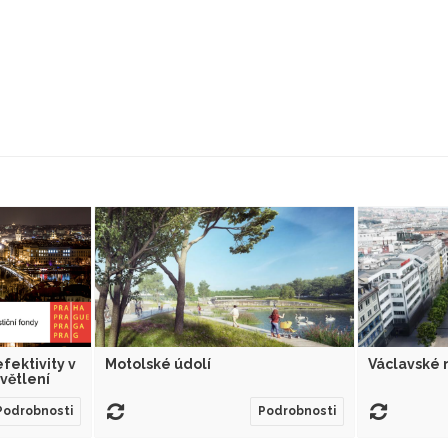
fektivity v
Motolské údolí
Václavské 
větlení
Podrobnosti
Podrobnosti