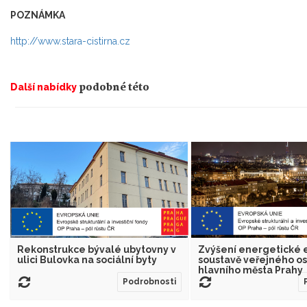
POZNÁMKA
http://www.stara-cistirna.cz
podobné této
Další nabídky
Rekonstrukce bývalé ubytovny v
Zvýšení energetické e
ulici Bulovka na sociální byty
soustavě veřejného os
hlavního města Prahy
Podrobnosti