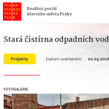
Realitní portál
hlavního města Prahy
Stará čistírna odpadních vo
Projekty
Datum uveřejnění:
02.05.201
FOTOGALERIE