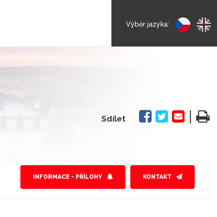
Výběr jazyka:
|
Sdílet
INFORMACE - PŘÍLOHY
KONTAKT