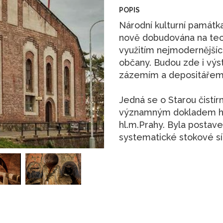
POPIS
Národní kulturní památk
nově dobudována na tech
využitím nejmodernějšíc
občany. Budou zde i vý
zázemím a depositářem
Jedná se o Starou čistír
významným dokladem hist
hl.m.Prahy. Byla postave
systematické stokové sí