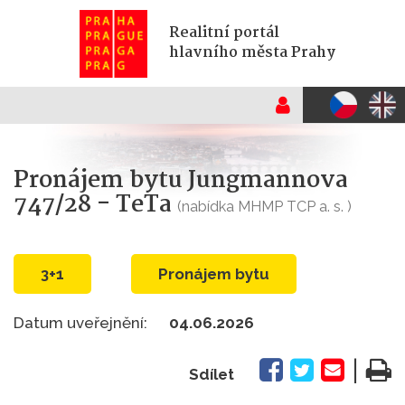
Realitní portál
hlavního města Prahy
Pronájem bytu Jungmannova
747/28 - TeTa
(nabídka MHMP TCP a. s. )
3+1
Pronájem bytu
Datum uveřejnění:
04.06.2026
|
Sdílet