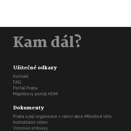
Kam dál?
Užitečné odkazy
Kontakt
FAQ
Portál Praha
Majetkový portál HOM
Dokumenty
Praha a její organizace v rámci akce Milostivé léto
Instruktážní video
Vzorové smlouvy