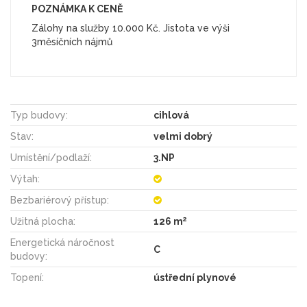
POZNÁMKA K CENĚ
Zálohy na služby 10.000 Kč. Jistota ve výši
Typ budovy:
cihlová
Stav:
velmi dobrý
Umístění/podlaží:
3.NP
Výtah:
Bezbariérový přístup:
2
Užitná plocha:
126 m
Energetická náročnost
C
budovy:
Topení:
ústřední plynové