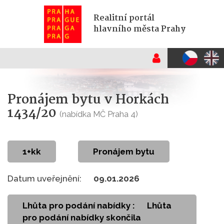
Realitní portál
hlavního města Prahy
Pronájem bytu v Horkách
1434/20
(nabídka MČ Praha 4)
1+kk
Pronájem bytu
Datum uveřejnění:
09.01.2026
Lhůta pro podání nabídky :
Lhůta
pro podání nabídky skončila