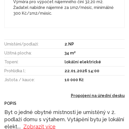
Výměra pro výpočet nájemného činí 32,20 m2.
Žadatel nabídne nájemné za 1m2/měsíc, minimálně
300 Kč/1m2/měsíc.
Umístění/podlaží:
2.NP
2
Užitná plocha:
34 m
Topení:
lokální elektrické
Prohlídka I.:
22.01.2026 14:00
Jistota / kauce:
10 000 Kč
Propojení na úřední desku
POPIS
Byt o jedné obytné místnosti je umístěný v 2.
podlaží domu s výtahem. Vytápění bytu je lokální
elekt
...
Zobrazit více