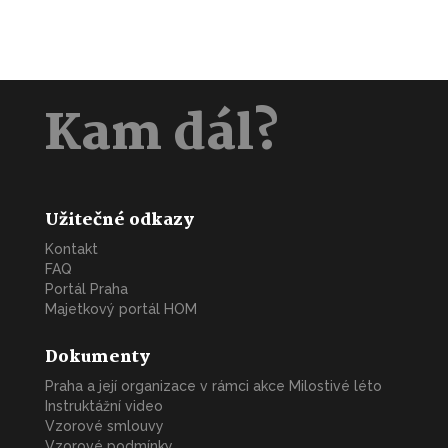
Kam dál?
Užitečné odkazy
Kontakt
FAQ
Portál Praha
Majetkový portál HOM
Dokumenty
Praha a její organizace v rámci akce Milostivé léto
Instruktážní video
Vzorové smlouvy
Vzorové podmínky