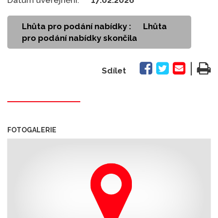
Lhůta pro podání nabídky :
Lhůta
pro podání nabídky skončila
|
Sdílet
FOTOGALERIE