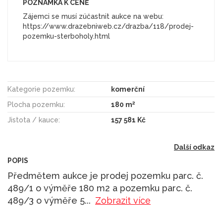
POZNÁMKA K CENĚ
Zájemci se musí zúčastnit aukce na webu:
https://www.drazebniweb.cz/drazba/118/prodej-
pozemku-sterboholy.html
Kategorie pozemku:
komerční
2
Plocha pozemku:
180 m
Jistota / kauce:
157 581 Kč
Další odkaz
POPIS
Předmětem aukce je prodej pozemku parc. č.
489/1 o výměře 180 m2 a pozemku parc. č.
489/3 o výměře 5
...
Zobrazit více