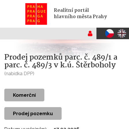
Realitní portál
hlavního města Prahy
Prodej pozemků parc. č. 489/1 a
parc. č. 489/3 v k.ú. Štěrboholy
(nabídka DPP)
komerční
Prodej pozemku
Datum uveřejnění:
17.02.2026