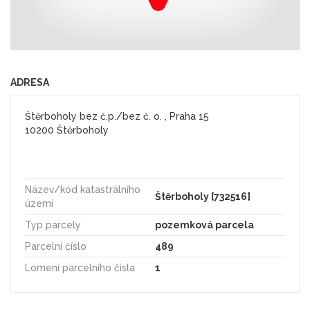
ADRESA
Štěrboholy bez č.p./bez č. o. , Praha 15
10200 Štěrboholy
Název/kód katastrálního
Štěrboholy [732516]
území
Typ parcely
pozemková parcela
Parcelní číslo
489
Lomení parcelního čísla
1