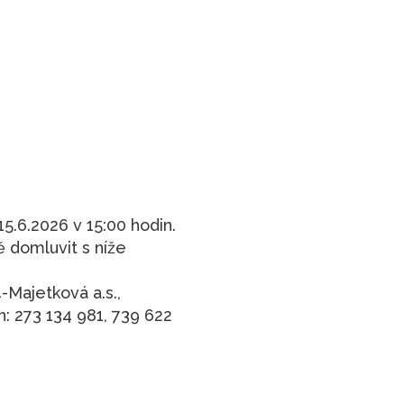
5.6.2026 v 15:00 hodin.
ě domluvit s níže
-Majetková a.s.,
n: 273 134 981, 739 622