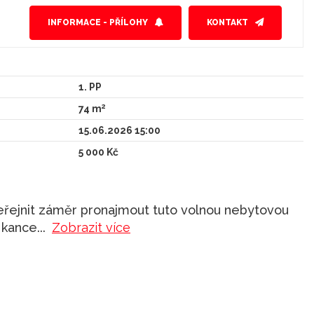
INFORMACE - PŘÍLOHY
KONTAKT
1. PP
2
74 m
15.06.2026 15:00
5 000 Kč
eřejnit záměr pronajmout tuto volnou nebytovou
o kance
...
Zobrazit více