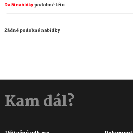
podobné této
Další nabídky
Žádné podobné nabídky
Kam dál?