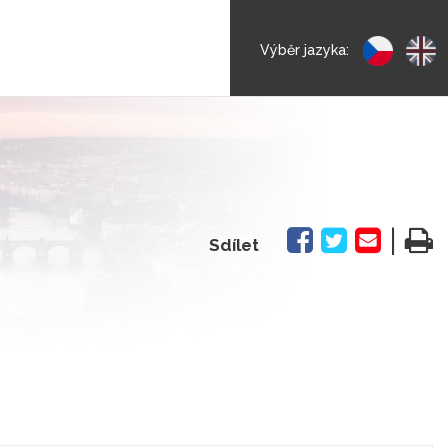
Výběr jazyka:
|
Sdílet