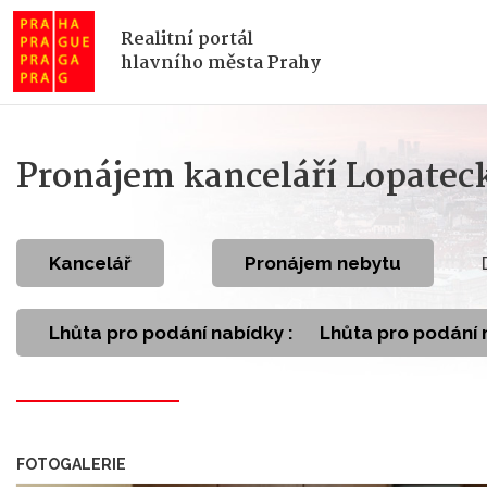
Realitní portál
hlavního města Prahy
Pronájem kanceláří Lopatec
kancelář
Pronájem nebytu
Lhůta pro podání nabídky :
Lhůta pro podání 
FOTOGALERIE