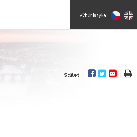
Výběr jazyka:
|
Sdílet