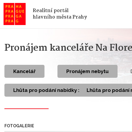
Realitní portál
hlavního města Prahy
Pronájem kanceláře Na Flore
kancelář
Pronájem nebytu
Lhůta pro podání nabídky :
Lhůta pro podání 
FOTOGALERIE