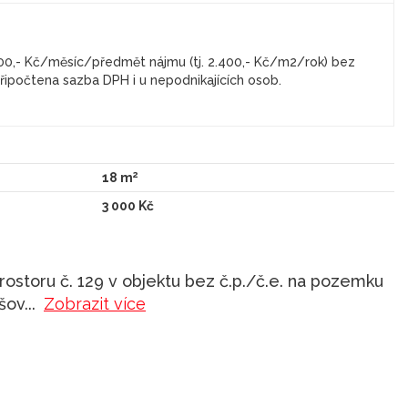
600,- Kč/měsíc/předmět nájmu (tj. 2.400,- Kč/m2/rok) bez
ipočtena sazba DPH i u nepodnikajících osob.
2
18 m
3 000 Kč
storu č. 129 v objektu bez č.p./č.e. na pozemku
ešov
...
Zobrazit více