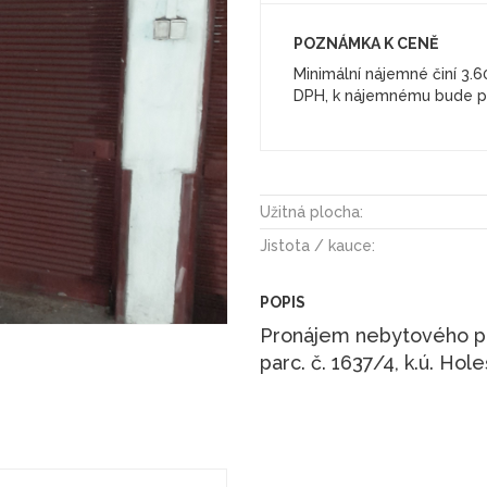
POZNÁMKA K CENĚ
Minimální nájemné činí 3.
DPH, k nájemnému bude př
Užitná plocha:
Jistota / kauce:
POPIS
Pronájem nebytového pro
parc. č. 1637/4, k.ú. Hol