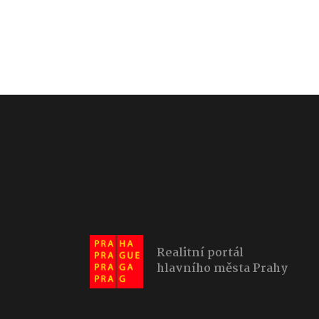
Realitní portál
hlavního města Prahy