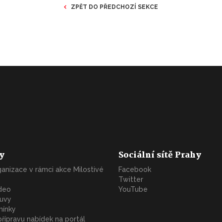
ZPĚT DO PŘEDCHOZÍ SEKCE
y
Sociální sítě Prahy
rganizace v rámci akce Milostivé
Facebook
Twitter
ideo
YouTube
uvy
ínky
přípravu nabídek na portál