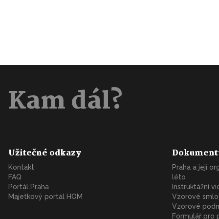
Kam dál?
Užitečné odkazy
Dokument
Kontakt
Praha a její o
FAQ
léto
Portál Praha
Instruktážní v
Majetkový portál HOM
Vzorové smlo
Vzorové podm
Formulář pro 