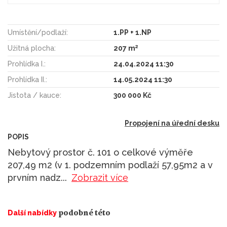
Umístění/podlaží:
1.PP + 1.NP
2
Užitná plocha:
207 m
Prohlídka I.:
24.04.2024 11:30
Prohlídka II.:
14.05.2024 11:30
Jistota / kauce:
300 000 Kč
Propojení na úřední desku
POPIS
Nebytový prostor č. 101 o celkové výměře
207,49 m2 (v 1. podzemním podlaží 57,95m2 a v
prvním nadz
...
Zobrazit více
podobné této
Další nabídky