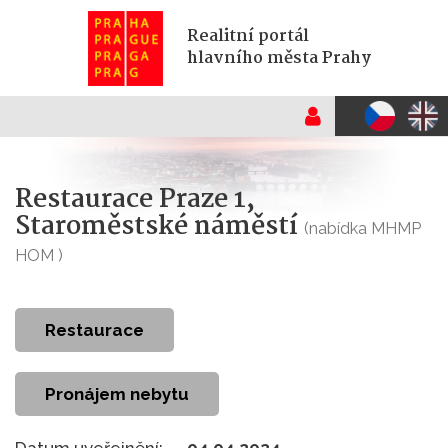
Realitní portál
hlavního města Prahy
Restaurace Praze 1,
Staroměstské náměstí
(nabídka MHMP
HOM )
restaurace
Pronájem nebytu
Datum uveřejnění:
04.04.2024