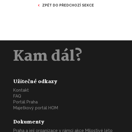
ZPĚT DO PŘEDCHOZÍ SEKCE
Kam dál?
Užitečné odkazy
Kontakt
FAQ
Portál Praha
Majetkový portál HOM
Dokumenty
Praha a její organizace v rámci akce Milostivé léto