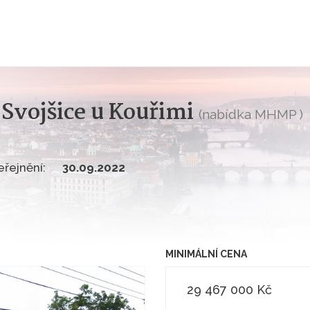
 Svojšice u Kouřimi
(nabídka MHMP )
řejnění:
30.09.2022
MINIMÁLNÍ CENA
29 467 000 Kč