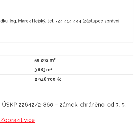
dku: Ing. Marek Hejský, tel. 724 414 444 (zástupce správní
2
59 292 m
2
3 883 m
2 946 700 Kč
č. ÚSKP 22642/2-860 – zámek, chráněno: od 3. 5.
Zobrazit více