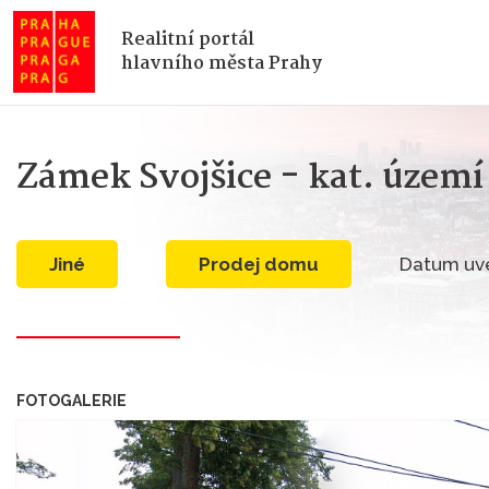
Realitní portál
hlavního města Prahy
Zámek Svojšice - kat. území
jiné
Prodej domu
Datum uve
FOTOGALERIE