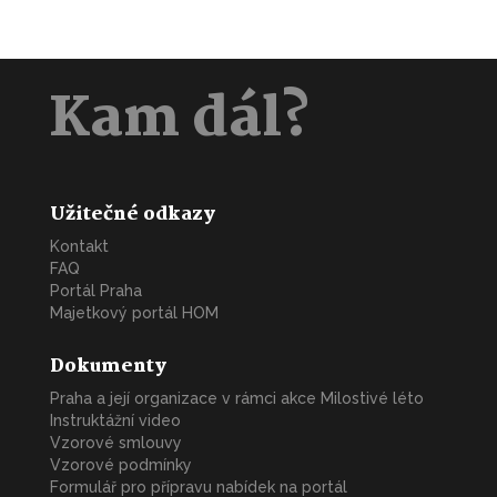
Kam dál?
Užitečné odkazy
Kontakt
FAQ
Portál Praha
Majetkový portál HOM
Dokumenty
Praha a její organizace v rámci akce Milostivé léto
Instruktážní video
Vzorové smlouvy
Vzorové podmínky
Formulář pro přípravu nabídek na portál