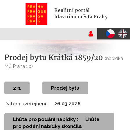
Realitní portál
hlavního města Prahy
Prodej bytu Krátká 1859/20
(nabídka
MČ Praha 10)
2+1
Prodej bytu
Datum uveřejnění:
26.03.2026
Lhůta pro podání nabídky :
Lhůta
pro podání nabídky skončila