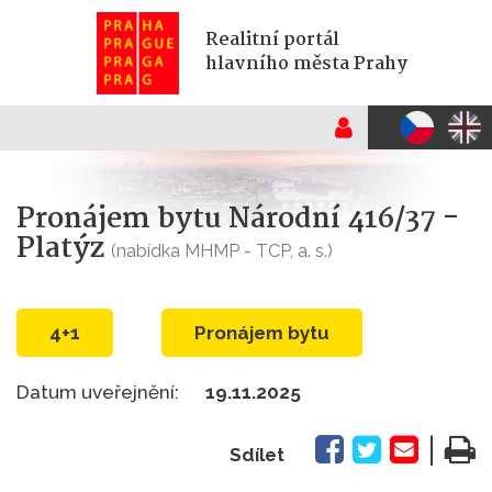
Realitní portál
hlavního města Prahy
Pronájem bytu Národní 416/37 -
Platýz
(nabídka MHMP - TCP, a. s.)
4+1
Pronájem bytu
Datum uveřejnění:
19.11.2025
|
Sdílet