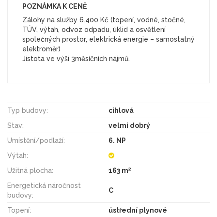
POZNÁMKA K CENĚ
Zálohy na služby 6.400 Kč (topení, vodné, stočné,
TÚV, výtah, odvoz odpadu, úklid a osvětlení
společných prostor, elektrická energie – samostatný
elektroměr)
Jistota ve výši 3měsíčních nájmů.
Typ budovy:
cihlová
Stav:
velmi dobrý
Umístění/podlaží:
6. NP
Výtah:
2
Užitná plocha:
163 m
Energetická náročnost
C
budovy:
Topení:
ústřední plynové