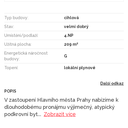
Typ budovy:
cihlová
Stav:
velmi dobrý
Umístění/podlaží:
4.NP
2
Užitná plocha:
209 m
Energetická náročnost
G
budovy:
Topení:
lokální plynové
Další odkaz
POPIS
V zastoupení Hlavního města Prahy nabízíme k
dlouhodobému pronájmu výjimečný, atypický
podkrovní byt
...
Zobrazit více