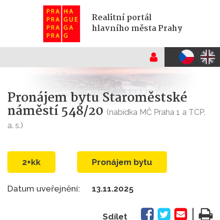
Realitní portál
hlavního města Prahy
Pronájem bytu Staroměstské
náměstí 548/20
(nabídka MČ Praha 1 a TCP,
a. s.)
2+kk
Pronájem bytu
Datum uveřejnění:
13.11.2025
|
Sdílet