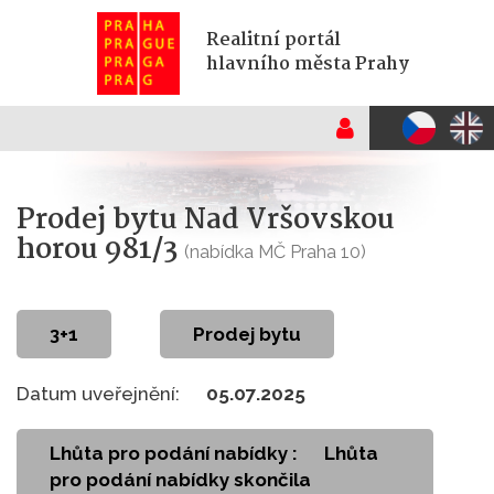
Realitní portál
hlavního města Prahy
Prodej bytu Nad Vršovskou
horou 981/3
(nabídka MČ Praha 10)
3+1
Prodej bytu
Datum uveřejnění:
05.07.2025
Lhůta pro podání nabídky :
Lhůta
pro podání nabídky skončila