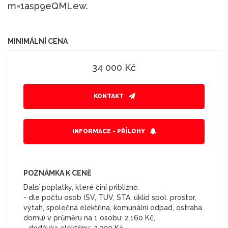
m=1asp9eQMLew.
MINIMÁLNÍ CENA
34 000 Kč
KONTAKT
INFORMACE - PŘÍLOHY
POZNÁMKA K CENĚ
Další poplatky, které činí přibližně:
- dle počtu osob (SV, TUV, STA, úklid spol. prostor,
výtah, společná elektřina, komunální odpad, ostraha
domu) v průměru na 1 osobu: 2.160 Kč,
- dodávka elektřiny: 2.200 Kč,